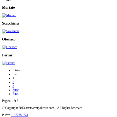
Mortaio
Scacchiera
Obelisco
Ferrari
Inizio
Prec
1
2
3
Succ
Fine
Pagina 1 di 3
© Copyright 2013 artemarmipolicoro.com - All Rights Reserved
P. Iva:
01377550775