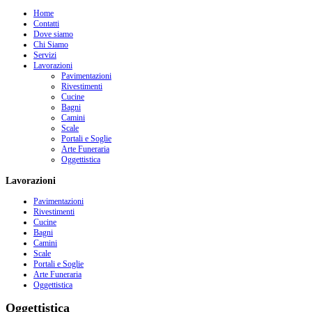
Home
Contatti
Dove siamo
Chi Siamo
Servizi
Lavorazioni
Pavimentazioni
Rivestimenti
Cucine
Bagni
Camini
Scale
Portali e Soglie
Arte Funeraria
Oggettistica
Lavorazioni
Pavimentazioni
Rivestimenti
Cucine
Bagni
Camini
Scale
Portali e Soglie
Arte Funeraria
Oggettistica
Oggettistica