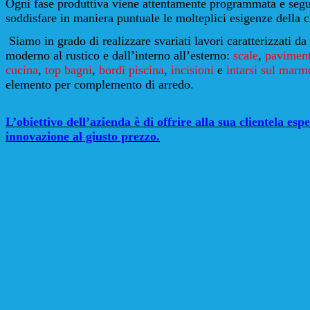
Ogni fase produttiva viene attentamente programmata e seg
soddisfare in maniera puntuale le molteplici esigenze della c
Siamo in grado di realizzare svariati lavori caratterizzati da
moderno al rustico e dall’interno all’esterno:
scale
,
paviment
cucina
,
top bagni
,
bordi piscina
,
incisioni
e
intarsi sul marm
elemento per complemento di arredo.
L’obiettivo dell’azienda è di offrire alla sua clientela esp
innovazione al giusto prezzo.