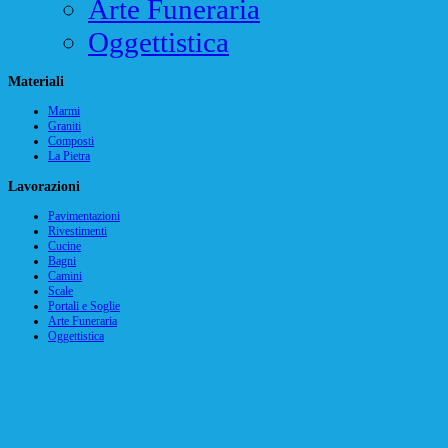
Arte Funeraria
Oggettistica
Materiali
Marmi
Graniti
Composti
La Pietra
Lavorazioni
Pavimentazioni
Rivestimenti
Cucine
Bagni
Camini
Scale
Portali e Soglie
Arte Funeraria
Oggettistica